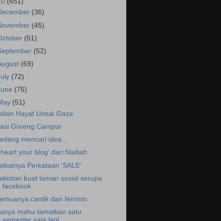
10
(651)
December
(36)
November
(45)
October
(51)
September
(52)
August
(69)
July
(72)
June
(75)
May
(51)
alian Hayat Untuk Gaza
asi Goreng Campur
edang mencari idea...
I heart your blog' dari Nadiah
ebatnya Perkataan 'SALE'
akistan buat laman sosial serupa
facebook
emuanya cantik dan feminin
anya mahu tamatkan satu
semester saja lagi