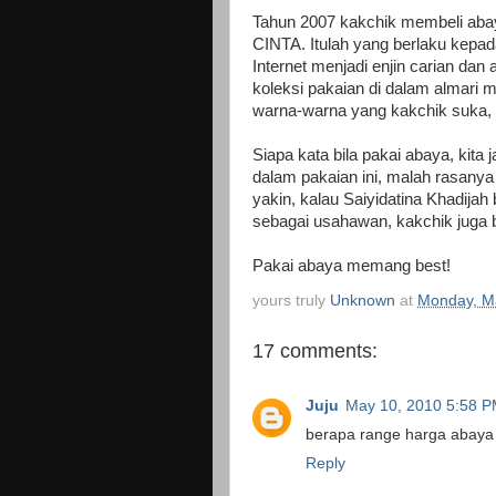
Tahun 2007 kakchik membeli ab
CINTA. Itulah yang berlaku kepada
Internet menjadi enjin carian dan
koleksi pakaian di dalam almari mu
warna-warna yang kakchik suka, h
Siapa kata bila pakai abaya, kita
dalam pakaian ini, malah rasany
yakin, kalau Saiyidatina Khadijah 
sebagai usahawan, kakchik juga bo
Pakai abaya memang best!
yours truly
Unknown
at
Monday, M
17 comments:
Juju
May 10, 2010 5:58 
berapa range harga abaya n
Reply