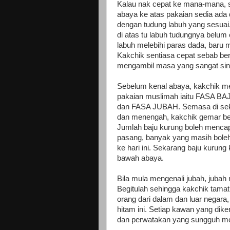
Kalau nak cepat ke mana-mana, 
abaya ke atas pakaian sedia ada
dengan tudung labuh yang sesua
di atas tu labuh tudungnya belum
labuh melebihi paras dada, baru m
Kakchik sentiasa cepat sebab b
mengambil masa yang sangat sin
Sebelum kenal abaya, kakchik mel
pakaian muslimah iaitu FASA 
dan FASA JUBAH. Semasa di sek
dan menengah, kakchik gemar be
Jumlah baju kurung boleh mencap
pasang, banyak yang masih boleh
ke hari ini. Sekarang baju kurung 
bawah abaya.
Bila mula mengenali jubah, jubah 
Begitulah sehingga kakchik tamat 
orang dari dalam dan luar negar
hitam ini. Setiap kawan yang dik
dan perwatakan yang sungguh mem