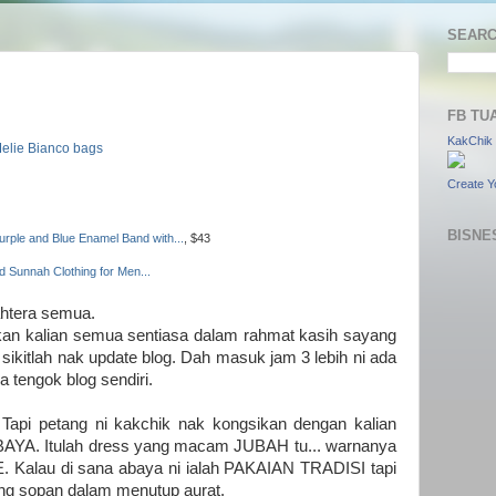
SEARC
FB TU
KakChik 
elie Bianco bags
Create Y
BISNE
ple and Blue Enamel Band with...
, $43
d Sunnah Clothing for Men...
htera semua.
kan kalian semua sentiasa dalam rahmat kasih sayang
sikitlah nak update blog. Dah masuk jam 3 lebih ni ada
a tengok blog sendiri.
Tapi petang ni kakchik nak kongsikan dengan kalian
AYA. Itulah dress yang macam JUBAH tu... warnanya
E. Kalau di sana abaya ni ialah PAKAIAN TRADISI tapi
ling sopan dalam menutup aurat.