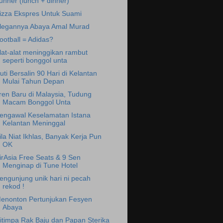
unner (lunch + dinner)
izza Ekspres Untuk Suami
legannya Abaya Amal Murad
ootball = Adidas?
lat-alat meninggikan rambut
seperti bonggol unta
uti Bersalin 90 Hari di Kelantan
Mulai Tahun Depan
ren Baru di Malaysia, Tudung
Macam Bonggol Unta
engawal Keselamatan Istana
Kelantan Meninggal
ila Niat Ikhlas, Banyak Kerja Pun
OK
irAsia Free Seats & 9 Sen
Menginap di Tune Hotel
engunjung unik hari ni pecah
rekod !
enonton Pertunjukan Fesyen
Abaya
itimpa Rak Baju dan Papan Sterika