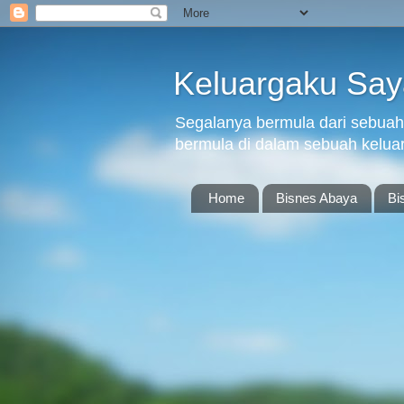
Keluargaku Sa
Segalanya bermula dari sebuah 
bermula di dalam sebuah kelua
Home
Bisnes Abaya
Bi