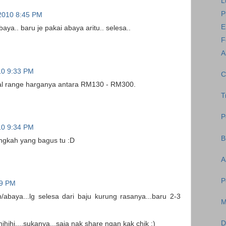
L
P
2010 8:45 PM
E
ya.. baru je pakai abaya aritu.. selesa..
F
A
10 9:33 PM
C
ual range harganya antara RM130 - RM300.
T
P
10 9:34 PM
B
angkah yang bagus tu :D
A
P
49 PM
abaya...lg selesa dari baju kurung rasanya...baru 2-3
M
D
hihihi....sukanya...saja nak share ngan kak chik :)