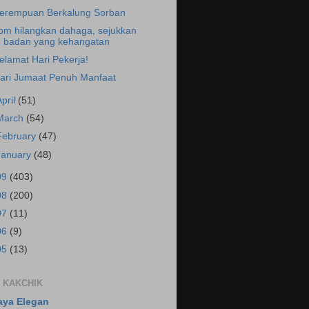
erempuan Berkalung Sorban
om hilangkan dahaga, sejukkan
badan yang kehangatan
elamat Hari Pekerja!
ari Jumaat Penuh Manfaat
April
(51)
March
(54)
February
(47)
January
(48)
09
(403)
08
(200)
07
(11)
06
(9)
05
(13)
 KAKCHIK
aya Elegan