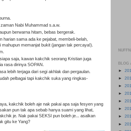
purna.
ah zaman Nabi Muhammad s.a.w.
laupun berwarna hitam, bebas bergerak.
an harian sama ada ke pejabat, membeli-belah,
mi mahupun memanjat bukit (jangan tak percaya!).
NUFF
am.
siapa saja, kawan kakchik seorang Kristian juga
BLOG 
ia rasa dirinya SOPAN.
►
20
a lebih terjaga dari segi akhlak dan pergaulan.
►
20
dah pelbagai tapi kakchik suka yang ringkas-
►
20
►
20
►
20
abaya, kakchik boleh aje nak pakai apa saja fesyen yang
►
20
sakan pun tak apa sebab hanya suami yang lihat,
chik je. Nak pakai SEKSI pun boleh je... asalkan
►
20
k gitu ke Yang?
►
20