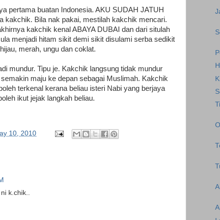
aya pertama buatan Indonesia. AKU SUDAH JATUH
J
 kakchik. Bila nak pakai, mestilah kakchik mencari.
 akhirnya kakchik kenal ABAYA DUBAI dan dari situlah
S
la menjadi hitam sikit demi sikit disulami serba sedikit
ijau, merah, ungu dan coklat.
P
H
 jadi mundur. Tipu je. Kakchik langsung tidak mundur
a semakin maju ke depan sebagai Muslimah. Kakchik
K
boleh terkenal kerana beliau isteri Nabi yang berjaya
S
leh ikut jejak langkah beliau.
T
O
ay 10, 2010
T
T
PM
A
i k.chik..
A