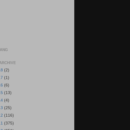
NANG
ARCHIVE
18
(2)
17
(1)
16
(6)
15
(13)
14
(4)
13
(25)
12
(116)
11
(375)