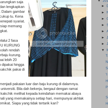
▼
20
sarungkan saja
►
 dan lengkapkan
i. Dalam gambar
►
 cukup tu. Kena
►
enepati syariat.
►
ersiap memang
gkat.
►
►
alui 2 fasa
►
BAJU KURUNG
olah rendah
▼
rbaju kurung.
T
ai lebih 20
N
 dipakai hingga
S
kakchik pakai di
'
H
menjadi pakaian luar dan baju kurung di dalamnya.
P
universiti. Bila dah bekerja, bergaul dengan ramai
a, kakchik melihat kepada keindahan memakai abaya
S
enali yang memakainya setiap hari, mempunyai akhlak
ikat. Siapa yang tidak tertarik kan?
H