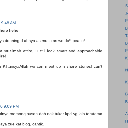
S
J
P
 9:48 AM
B
n here hehe
T
oys donning d abaya as much as we do!! peace!
B
P
st muslimah attire, u still look smart and approachable
ire!
K
in KT..insyaAllah we can meet up n share stories! can't
N
K
B
B
10 9:09 PM
A
ainya memang susah dah nak tukar kpd yg lain terutama
H
aya zue kat blog, cantik.