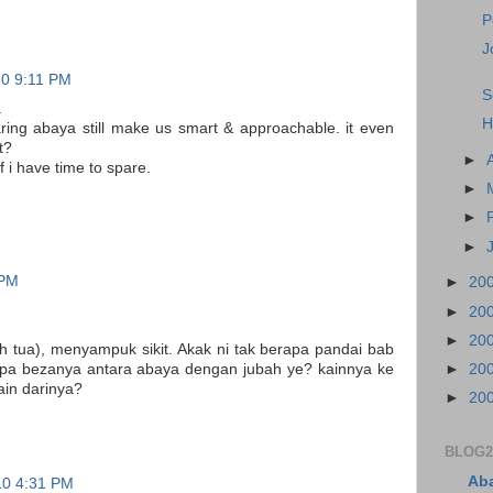
P
J
10 9:11 PM
S
.
H
aring abaya still make us smart & approachable. it even
t?
►
if i have time to spare.
►
►
►
 PM
►
20
►
20
►
20
h tua), menyampuk sikit. Akak ni tak berapa pandai bab
►
20
. Apa bezanya antara abaya dengan jubah ye? kainnya ke
ain darinya?
►
20
BLOG2
Ab
10 4:31 PM