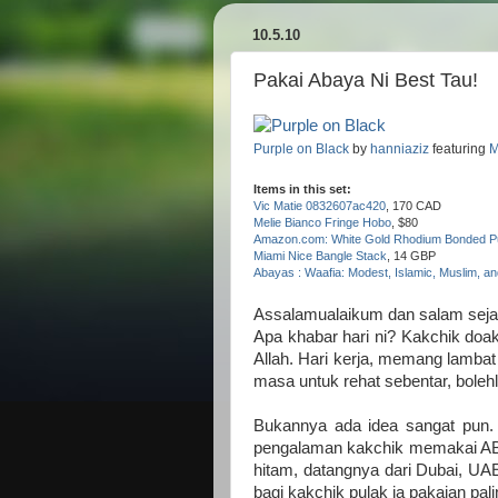
10.5.10
Pakai Abaya Ni Best Tau!
Purple on Black
by
hanniaziz
featuring
M
Items in this set:
Vic Matie 0832607ac420
, 170 CAD
Melie Bianco Fringe Hobo
, $80
Amazon.com: White Gold Rhodium Bonded Pur
Miami Nice Bangle Stack
, 14 GBP
Abayas : Waafia: Modest, Islamic, Muslim, an
Assalamualaikum dan salam seja
Apa khabar hari ni? Kakchik doa
Allah. Hari kerja, memang lambat 
masa untuk rehat sebentar, bolehl
Bukannya ada idea sangat pun. 
pengalaman kakchik memakai AB
hitam, datangnya dari Dubai, UA
bagi kakchik pulak ia pakaian pa