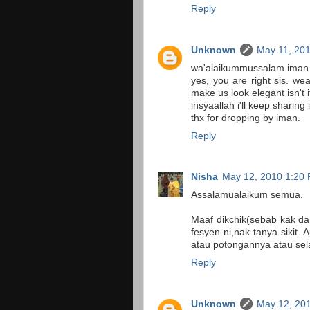
Reply
Unknown
May 11, 20
wa'alaikummussalam iman
yes, you are right sis. we
make us look elegant isn't i
insyaallah i'll keep sharing 
thx for dropping by iman.
Reply
Nisha
May 12, 2010 1:20
Assalamualaikum semua,
Maaf dikchik(sebab kak da
fesyen ni,nak tanya sikit
atau potongannya atau sel
Reply
Unknown
May 12, 20