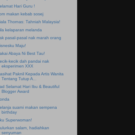
elamat Hari Guru !
om makan kebab sosej
iala Thomas: Tahniah Malaysia!
ila kelaparan melanda
ak pasal-pasal nak marah orang
isnesku Maju!
akai Abaya Ni Best Tau!
ecik-kecik dah pandai nak
eksperimen XXX
asihat Paknil Kepada Artis Wanita
Tentang Tutup A...
ad Selamat Hari Ibu & Beautiful
Blogger Award
onda
elanja suami makan sempena
birthday
ku Superwoman!
ulurkan salam, hadiahkan
senyuman