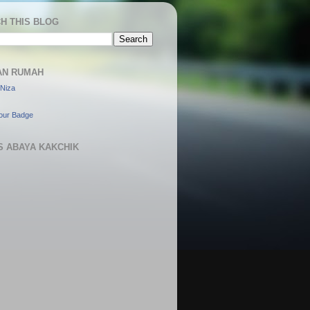
H THIS BLOG
AN RUMAH
Niza
our Badge
S ABAYA KAKCHIK