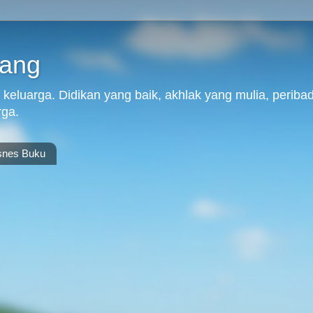
yang
keluarga. Didikan yang baik, akhlak yang mulia, periba
rga.
snes Buku