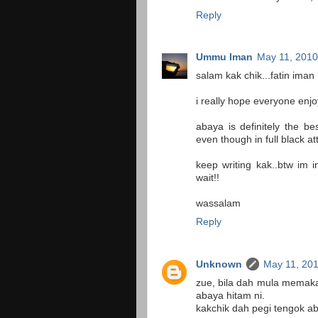
Reply
Ummu Iman
May 11, 2010
salam kak chik...fatin ima
i really hope everyone enj
abaya is definitely the be
even though in full black att
keep writing kak..btw im 
wait!!
wassalam
Reply
Unknown
May 11, 20
zue, bila dah mula memak
abaya hitam ni.
kakchik dah pegi tengok ab