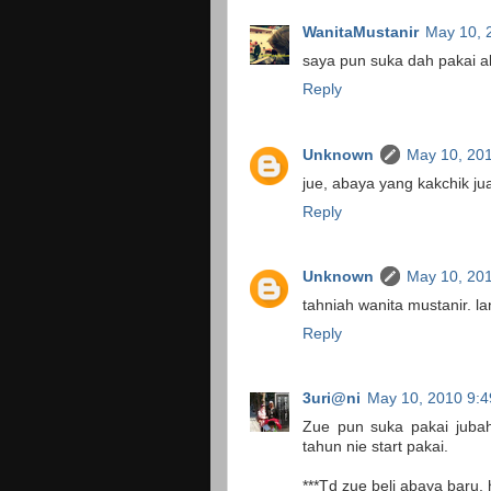
WanitaMustanir
May 10, 
saya pun suka dah pakai aba
Reply
Unknown
May 10, 20
jue, abaya yang kakchik j
Reply
Unknown
May 10, 20
tahniah wanita mustanir. l
Reply
3uri@ni
May 10, 2010 9:
Zue pun suka pakai jubah/
tahun nie start pakai.
***Td zue beli abaya baru, 