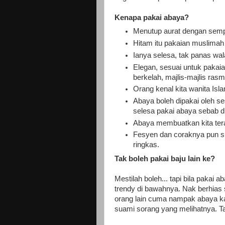
Kenapa pakai abaya?
Menutup aurat dengan sem
Hitam itu pakaian muslim
Ianya selesa, tak panas wa
Elegan, sesuai untuk pakai
berkelah, majlis-majlis ras
Orang kenal kita wanita Isl
Abaya boleh dipakai oleh se
selesa pakai abaya sebab d
Abaya membuatkan kita teras
Fesyen dan coraknya pun su
ringkas.
Tak boleh pakai baju lain ke?
Mestilah boleh... tapi bila pakai 
trendy di bawahnya. Nak berhias 
orang lain cuma nampak abaya kak
suami sorang yang melihatnya. Ta