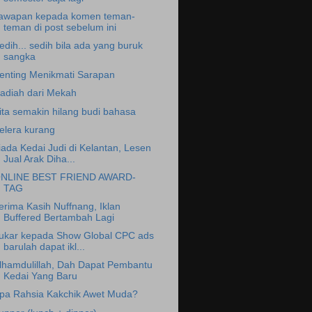
awapan kepada komen teman-
teman di post sebelum ini
edih... sedih bila ada yang buruk
sangka
enting Menikmati Sarapan
adiah dari Mekah
ita semakin hilang budi bahasa
elera kurang
iada Kedai Judi di Kelantan, Lesen
Jual Arak Diha...
NLINE BEST FRIEND AWARD-
TAG
erima Kasih Nuffnang, Iklan
Buffered Bertambah Lagi
ukar kepada Show Global CPC ads
barulah dapat ikl...
lhamdulillah, Dah Dapat Pembantu
Kedai Yang Baru
pa Rahsia Kakchik Awet Muda?